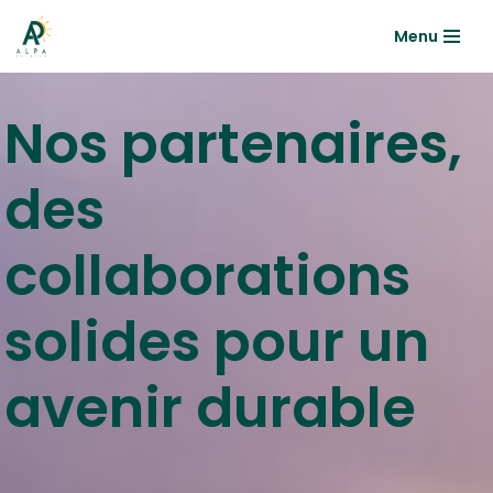
Menu
Aller
au
contenu
Nos partenaires,
des
collaborations
solides pour un
avenir durable